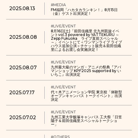
#MEDIA
2025.08.13
FM福岡「ハカタカランキン！」8月15日
（金）ゲスト出演決定！
#LIVE/EVENT
8月16日(土)「前田佳織里 北九州凱旋イベ
ントvol.3 powered by YATTEKURU ～
2025.08.08
Zepp Fukuoka ライブ直前スペシャル
～」イベントにて＜ワンマンライブ ライブ
ハウス追加公演＞チケット販売＆前田佳織
里によるお渡し会実施決定！
#LIVE/EVENT
2025.08.07
九州最大級のマンガ・アニメの祭典『アパ
マンショップ KPF2025 supported by い
いちこ』出演決定
#LIVE/EVENT
2025.07.17
代々木アニメーション学院 東京校「体験型
オープンキャンパス トークイベント」出演
決定
#LIVE/EVENT
2025.07.02
九州工業大学飯塚キャンパス 工大祭「日笠
陽子＆前田佳織里スペシャルトークショ
ー」
#OTHERS