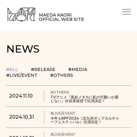
MAEDA KAORI
OFFICIAL WEB SITE
NEWS
#ALL
#RELEASE
#MEDIA
#LIVE/EVENT
#OTHERS
#OTHERS
2024.11.10
TVアニメ『黒岩メダカに私の可愛いが通
じない』白浜美波役で出演決定！
#LIVE/EVENT
2024.10.31
今年もKPF2024（北九州ポップカルチャ
ーフェスティバル）出演決定！
#LIVE/EVENT