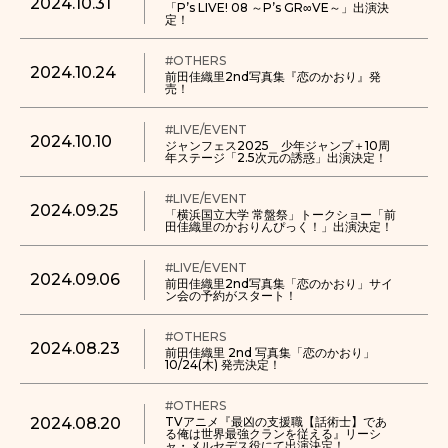
2024.10.31
「P’s LIVE! 08 ～P’s GR∞VE～」出演決
定！
#OTHERS
2024.10.24
前田佳織里2nd写真集『恋のかおり』発
売！
#LIVE/EVENT
2024.10.10
ジャンフェス2025 少年ジャンプ＋10周
年ステージ「2.5次元の誘惑」出演決定！
#LIVE/EVENT
2024.09.25
「横浜国立大学 常盤祭」トークショー「前
田佳織里のかおりんぴっく！」出演決定！
#LIVE/EVENT
2024.09.06
前田佳織里2nd写真集「恋のかおり」サイ
ン会の予約がスタート！
#OTHERS
2024.08.23
前田佳織里 2nd 写真集「恋のかおり」
10/24(木) 発売決定！
#OTHERS
2024.08.20
TVアニメ『最凶の支援職【話術士】であ
る俺は世界最強クランを従える』リーシ
ャ・メルセデス役にて出演決定！