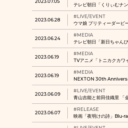
2023.07.05
テレビ朝日「くりぃむナ
#LIVE/EVENT
2023.06.28
ウマ娘 プリティーダービー 5t
#MEDIA
2023.06.24
テレビ朝日「新日ちゃん
#MEDIA
2023.06.19
TVアニメ「トニカクカワ
#MEDIA
2023.06.19
NEXTON 30th Annive
#LIVE/EVENT
2023.06.09
青山吉能と前田佳織里 「
#RELEASE
2023.06.07
映画「夜明けの詩」Blu-
#LIVE/EVENT