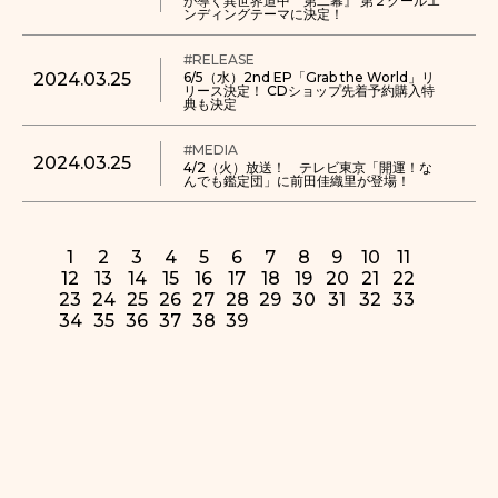
が導く異世界道中 第二幕』 第２クールエ
ンディングテーマに決定！
#RELEASE
2024.03.25
6/5（水）2nd EP「Grab the World」リ
リース決定！ CDショップ先着予約購入特
典も決定
#MEDIA
2024.03.25
4/2（火）放送！ テレビ東京「開運！な
んでも鑑定団」に前田佳織里が登場！
1
2
3
4
5
6
7
8
9
10
11
12
13
14
15
16
17
18
19
20
21
22
23
24
25
26
27
28
29
30
31
32
33
34
35
36
37
38
39