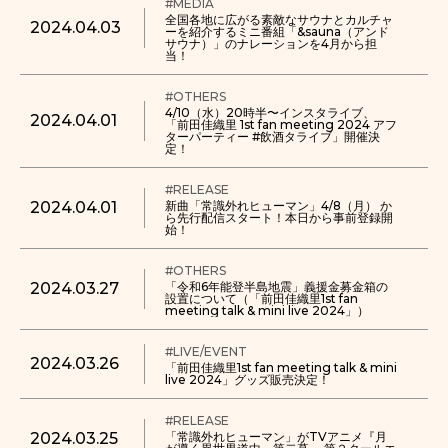
#MEDIA
全国各地に広がる素敵なサウナとカルチャ
2024.04.03
ーを紹介するミニ番組「&sauna（アンド
サウナ）」のナレーションを4月から担
当！
#OTHERS
4/10（水）20時半〜インスタライブ、
2024.04.01
「前田佳織里 1st fan meeting 2024 アフ
ターパーティー #飲酒タライブ」開催決
定！
#RELEASE
2024.04.01
新曲「常識外れヒューマン」4/8（月） か
ら先行配信スタート！本日から事前登録開
始！
#OTHERS
2024.03.27
「令和6年能登半島地震」義援金募金箱の
設置について（「前田佳織里1st fan
meeting talk & mini live 2024」）
#LIVE/EVENT
2024.03.26
「前田佳織里1st fan meeting talk & mini
live 2024」グッズ販売決定！
#RELEASE
2024.03.25
「常識外れヒューマン」がTVアニメ『月