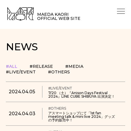
MAEDA KAORI
OFFICIAL WEB SITE
NEWS
#ALL
#RELEASE
#MEDIA
#LIVE/EVENT
#OTHERS
#LIVE/EVENT
2024.04.05
7/20 （土）『Anison Days Festival
2024』LINE CUBE SHIBUYA 出演決定！
#OTHERS
2024.04.03
アスマートショップにて「1st fan
meeting talk & mini live 2024」グッズ
の予約販売中！