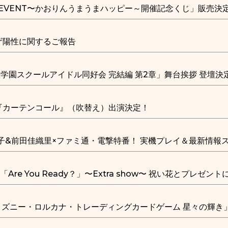
Y EVENT〜かおりんうまうまハッピー～開催記念くじ」販売決
ザ陽性に関するご報告
学園スクールアイドル同好会 完結編 第2章」舞台挨拶 登壇決
『カーテンコール』（吹替え）出演決定！
瑠璃子&前田佳織里×ファミ通・電撃特番！ 実機プレイ＆最新情報
25 「Are You Ready？」〜Extra show〜 祝い花とプ
ィズニー・ロルカナ・トレーディングカードゲーム 星々の輝き