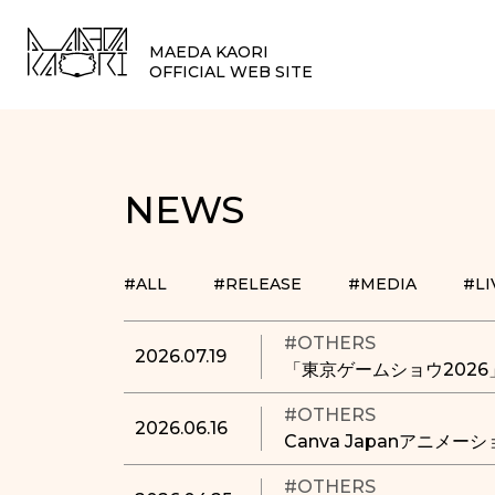
MAEDA KAORI
OFFICIAL WEB SITE
NEWS
#ALL
#RELEASE
#MEDIA
#LI
#OTHERS
2026.07.19
「東京ゲームショウ2026」
#OTHERS
2026.06.16
Canva Japanアニ
#OTHERS