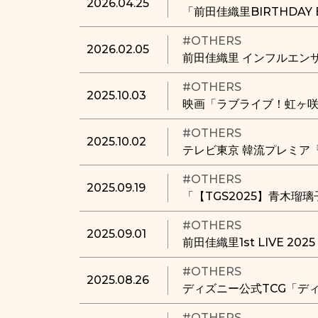
2026.04.25
「前田佳織里BIRTHDA
#OTHERS
2026.02.05
前田佳織里 インフルエン
#OTHERS
2025.10.03
映画「ラブライブ！虹ヶ咲
#OTHERS
2025.10.02
テレビ東京 韓流プレミア
#OTHERS
2025.09.19
「【TGS2025】青木
#OTHERS
2025.09.01
前田佳織里1st LIVE 20
記）
#OTHERS
2025.08.26
ディズニー公式TCG「デ
#OTHERS