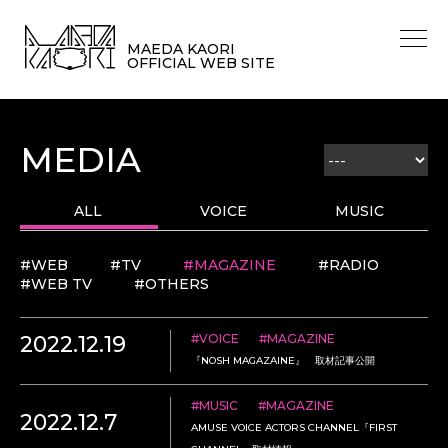
MAEDA KAORI
OFFICIAL WEB SITE
MEDIA
ALL
VOICE
MUSIC
#WEB
#TV
#MAGAZINE
#RADIO
#WEB TV
#OTHERS
2022.12.19
#VOICE
#MAGAZINE
『NOSH MAGAZAINE』 取材記事公開
#MUSIC
#MAGAZINE
2022.12.7
AMUSE VOICE ACTORS CHANNEL『FIRST