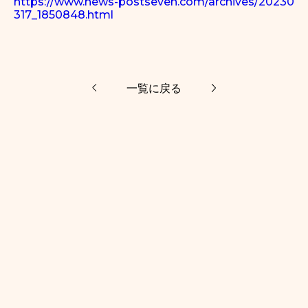
https://www.news-postseven.
com/archives/20230
317_1850848.
html
一覧に戻る