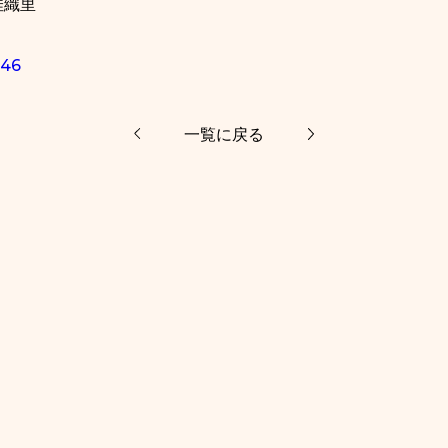
佳織里
046
一覧に戻る