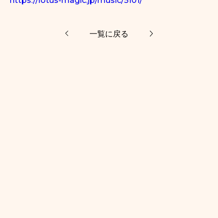
https://lotus-magic.jp/music/
5101/
一覧に戻る