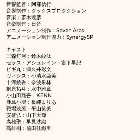
音響監督：阿部信行
音響制作：ダックスプロダクション
音楽：斎木達彦
音楽制作：日音
アニメーション制作：Seven Arcs
アニメーション制作協力：SynergySP
キャスト
三森灯河：鈴木崚汰
セラス・アシュレイン：宮下早紀
ピギ丸：津久井彩文
ヴィシス：小清水亜美
十河綾香：奈波果林
桐原拓斗：水中雅章
小山田翔吾：KENN
鹿島小鳩：長縄まりあ
戦場浅葱：平山笑美
安智弘：山下大輝
高雄聖：早見沙織
高雄樹：前田佳織里