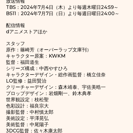
放送情報
TBS：2024年7月4日（木）より毎週木曜日24:59～
BS11：2024年7月7日（日）より毎週日曜日24:00～
配信情報
dアニメストアほか
スタッフ
原作：篠崎芳（オーバーラップ文庫刊）
キャラクター原案：KWKM
監督：福田道生
シリーズ構成：中西やすひろ
キャラクターデザイン・総作画監督：橋立佳奈
LO監修：益田賢治
クリーチャーデザイン：森木靖泰、宇佐美晧一
プロップデザイン：岩畑剛一、鈴木典孝
世界観設定：枝松聖
色彩設計：福良宗大
撮影監督：中村慎太郎
美術設定：平澤晃弘
美術監督：中尾陽子
3DCG監督：佐々木康太郎