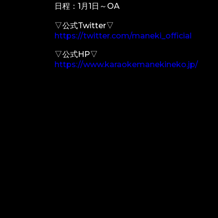
日程：1月1日～OA
▽公式Twitter▽
https://twitter.com/maneki_official
▽公式HP▽
https://www.karaokemanekineko.jp/