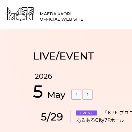
MAEDA KAORI
OFFICIAL WEB SITE
LIVE/EVENT
2026
5
May
「KPF-プロロー
5/29
EVENT
あるあるCity7Fホール